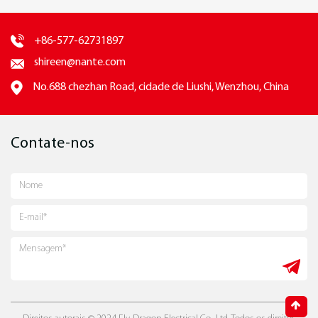
+86-577-62731897
shireen@nante.com
No.688 chezhan Road, cidade de Liushi, Wenzhou, China
Contate-nos