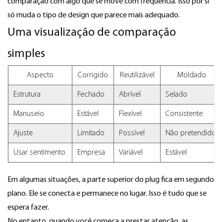
comparação com algo que se move com frequência. Isso por si
só muda o tipo de design que parece mais adequado.
Uma visualização de comparação
simples
Aspecto
Corrigido
Reutilizável
Moldado
Estrutura
Fechado
Abrível
Selado
Manuseio
Estável
Flexível
Consistente
Ajuste
Limitado
Possível
Não pretendido
Usar sentimento
Empresa
Variável
Estável
Em algumas situações, a parte superior do plug fica em segundo
plano. Ele se conecta e permanece no lugar. Isso é tudo que se
espera fazer.
No entanto, quando você começa a prestar atenção, as