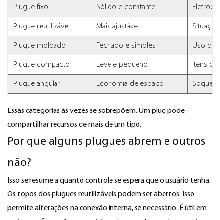
Plugue fixo
Sólido e constante
Eletrod
Plugue reutilizável
Mais ajustável
Situaçõ
Plugue moldado
Fechado e simples
Uso diár
Plugue compacto
Leve e pequeno
Itens de
Plugue angular
Economia de espaço
Soquetes
Essas categorias às vezes se sobrepõem. Um plug pode
compartilhar recursos de mais de um tipo.
Por que alguns plugues abrem e outros
não?
Isso se resume a quanto controle se espera que o usuário tenha.
Os topos dos plugues reutilizáveis ​​podem ser abertos. Isso
permite alterações na conexão interna, se necessário. É útil em