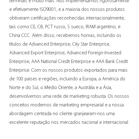
terminais e muito mais. Nós implementamos rigorosamente
Essa versatilidade é um ponto de venda significativo, pois
e efetivamente ISO9001, e a maioria dos nossos produtos
pode ser adaptada para se adequar a qualquer
obtiveram certificações reconhecidas internacionalmente,
configuração industrial.
tais como CE, CB, PCT russo, S sueco, IRAM argentino, e
Fácil instalação
Projetado para instalação simples, o soquete oculto
China CCC. Além disso, recebemos honras, incluindo os
industrial pode ser rapidamente integrado em sistemas
títulos de Advanced Enterprise, City Star Enterprise,
elétricos existentes. Esta facilidade de instalação
Advanced Export Enterprise, Advanced Foreign-Invested
economiza tempo e reduz custos de mão de obra,
Enterprise, AAA National Credit Enterprise e AAA Bank Credit
tornando-o uma opção atraente para gestores
Enterprise. Com os nossos produtos exportados para mais
industriais.
de 100 países e regiões, incluindo a Europa, a América do
Além disso, muitas vezes vem com guias de instalação
Norte e do Sul, o Médio Oriente, a Austrália e a Ásia,
detalhados, garantindo um processo de configuração
desenvolvemos uma rede de marketing robusta. Os nossos
tranquilo.
conceitos modernos de marketing empresarial e a nossa
Apelo Estético
abordagem centrada no cliente granjearam-nos uma
Ao contrário dos soquetes tradicionais, o soquete oculto
excelente reputação nos mercados nacional e internacional.
industrial oferece uma aparência limpa e simplificada. O
seu design discreto aumenta o apelo visual dos espaços