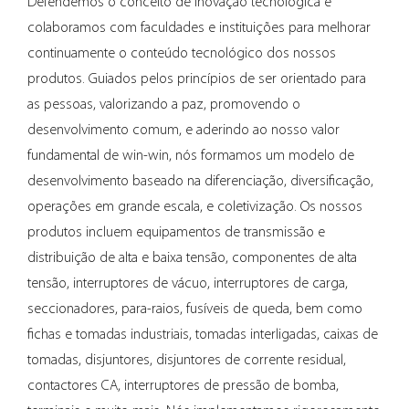
Defendemos o conceito de inovação tecnológica e
produtividade geral.
colaboramos com faculdades e instituições para melhorar
Durabilidade
continuamente o conteúdo tecnológico dos nossos
Construído com materiais robustos, o soquete oculto
produtos. Guiados pelos princípios de ser orientado para
industrial é construído para suportar os rigores do uso
as pessoas, valorizando a paz, promovendo o
industrial. É resistente a poeira, umidade e temperaturas,
desenvolvimento comum, e aderindo ao nosso valor
garantindo longevidade e confiabilidade.
fundamental de win-win, nós formamos um modelo de
Essa durabilidade reduz os custos de manutenção e o
desenvolvimento baseado na diferenciação, diversificação,
tempo de inatividade, tornando-o uma opção
operações em grande escala, e coletivização. Os nossos
econômica para as indústrias.
produtos incluem equipamentos de transmissão e
Principais argumentos de venda
distribuição de alta e baixa tensão, componentes de alta
Aplicações versáteis
tensão, interruptores de vácuo, interruptores de carga,
O Soquete Oculto Industrial pode ser utilizado em
seccionadores, para-raios, fusíveis de queda, bem como
diversas aplicações, desde fábricas até espaços
fichas e tomadas industriais, tomadas interligadas, caixas de
comerciais. A sua adaptabilidade torna-o adequado para
tomadas, disjuntores, disjuntores de corrente residual,
diversos ambientes, atendendo às necessidades únicas
contactores CA, interruptores de pressão de bomba,
de diferentes setores.