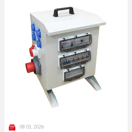
Isto permite locais de construção e eventos ao ar livre
onde são necessárias soluções elétricas robustas e à
prova de intempéries.
A sua natureza oculta protege-o contra detritos e água,
garantindo um desempenho fiável mesmo em
condições desafiantes.
Conclusão
A Tomada Oculta Industrial destaca-se como um
produto essencial no cenário industrial e comercial atual.
Suas vantagens de maior segurança, design que
economiza espaço e durabilidade o tornam a escolha
preferida entre os profissionais do setor. Com aplicações
versáteis, fácil instalação e apelo estético, este produto
não apenas atende, mas também excede as demandas
dos sistemas elétricos modernos. Ao integrar o soquete
oculto industrial, as empresas podem garantir um
08 03, 2026
ambiente seguro, eficiente e visualmente atraente,