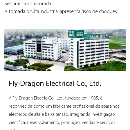
Segurança aprimorada
A tomada oculta industrial apresenta risco de choques
elétricos acidentais. Seu design mantém a tomada oculta
quando não está em uso, reduzindo as chances de
objetos estranhos entrarem em contato com peças
elétricas energizadas.
Esta característica é particularmente crucial em
ambientes industriais de tráfego intenso, onde a
segurança é fundamental.
Design que economiza espaço
Uma das vantagens marcantes do soquete oculto
Fly-Dragon Electrical Co., Ltd.
industrial é seu design compacto e que economiza
espaço. Pode ser facilmente integrado em paredes ou
A Fly-Dragon Electric Co., Ltd., fundada em 1985, é
máquinas, liberando espaço valioso em ambientes
reconhecida como um fabricante profissional de aparelhos
industriais.
eléctricos de alta e baixa tensão, integrando investigação
Este uso eficiente do espaço permite melhor
científica, desenvolvimento, produção, vendas e serviços.
organização e fluxo de trabalho, aumentando a