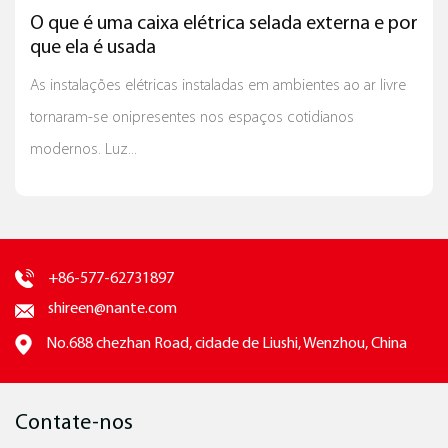
O que é uma caixa elétrica selada externa e por
aumentando assim a eficácia operacional geral.
que ela é usada
As instalações elétricas instaladas em ambientes ao ar livre
tornaram-se onipresentes nos espaços cotidianos
modernos. Luz...
+86-577-62731897
shireen@nante.com
No.688 chezhan Road, cidade de Liushi, Wenzhou, China
Contate-nos