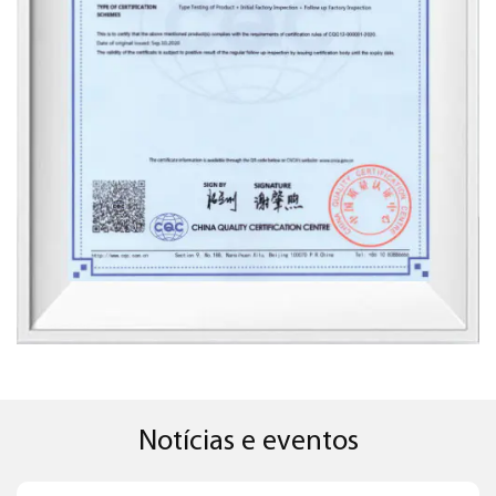
instalado em locais onde as tomadas tradicionais
ocupariam muito espaço, ajudando a manter os
corredores desobstruídos e seguros para empilhadores
e pessoal.
Além disso, ele pode ser posicionado convenientemente
para carregar equipamentos e alimentar sistemas.
Espaços Comerciais
O soquete oculto industrial não se limita a ambientes
industriais; também é adequado para aplicações
comerciais. Lojas de varejo e edifícios de escritórios
podem usá-lo para fornecer energia sem comprometer a
estética geral do design.
Nesses ambientes, a tomada pode facilitar a integração
tecnológica, como estações de recarga de aparelhos.
Instalações externas
Notícias e eventos
Para aplicações industriais externas, o soquete oculto
industrial pode ser projetado para resistir aos elementos.