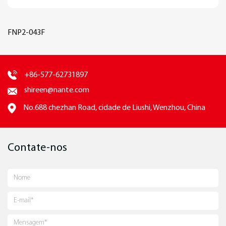
FNP2-043F
+86-577-62731897
shireen@nante.com
No.688 chezhan Road, cidade de Liushi, Wenzhou, China
Contate-nos