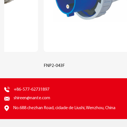
FNP2-043F
+86-577-62731897
shireen@nante.com
No.688 chezhan Road, cidade de Liushi, Wenzhou, China