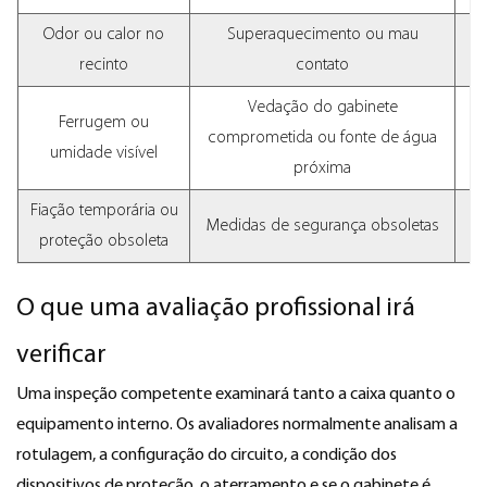
Odor ou calor no
Superaquecimento ou mau
De
recinto
contato
Vedação do gabinete
Ferrugem ou
comprometida ou fonte de água
umidade visível
próxima
Fiação temporária ou
Medidas de segurança obsoletas
proteção obsoleta
O que uma avaliação profissional irá
verificar
Uma inspeção competente examinará tanto a caixa quanto o
equipamento interno. Os avaliadores normalmente analisam a
rotulagem, a configuração do circuito, a condição dos
dispositivos de proteção, o aterramento e se o gabinete é