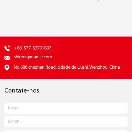
+86-577-62731897
shireen@nante.com
No.688 chezhan Road, cidade de Liushi, Wenzhou, China
Contate-nos